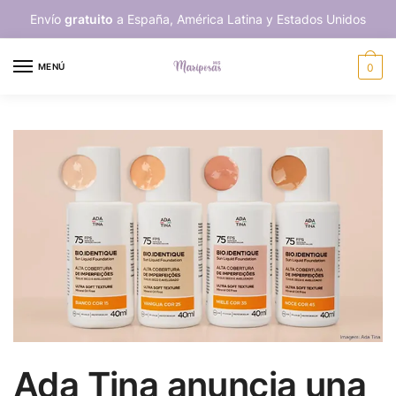
Skip
Skip
Envío
gratuito
a España, América Latina y Estados Unidos
to
to
navigation
content
MENÚ
0
Ada Tina anuncia una