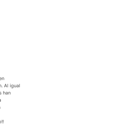
en
 Al igual
s han
a
a
!!