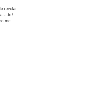
e revelar
casado?’
 no me