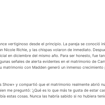
e vertiginoso desde el principio. La pareja se conoció in
Nicole Richie, y las chispas volaron de inmediato. Despué
cial en diciembre del mismo año. Para ser honesto, fue tan
gunas señales de alerta evidentes en el matrimonio de Ca
su matrimonio con Madden generó un inmenso crecimiento 
es Show» y compartió que el matrimonio realmente abrió n
uien me preguntó: ‘¿Qué es lo que más te gusta de estar ca
abía estas cosas. Nunca las habría sabido si no hubiera ten