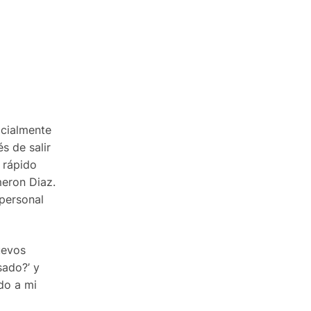
icialmente
s de salir
 rápido
meron Diaz.
personal
uevos
sado?’ y
ido a mi