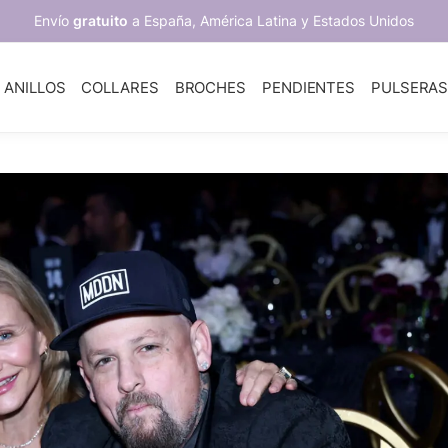
Envío
gratuito
a España, América Latina y Estados Unidos
ANILLOS
COLLARES
BROCHES
PENDIENTES
PULSERA