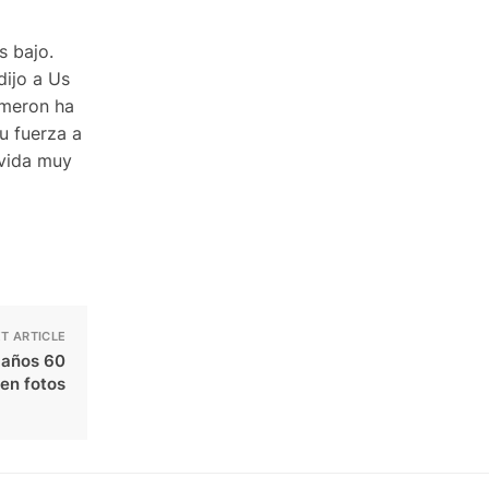
s bajo.
dijo a Us
ameron ha
u fuerza a
 vida muy
T ARTICLE
s años 60
 en fotos