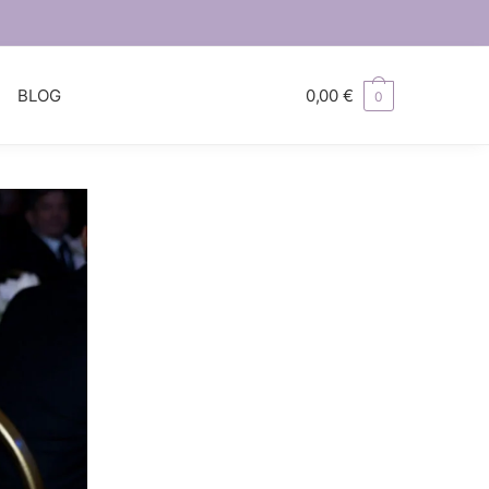
S
BLOG
0,00
€
0