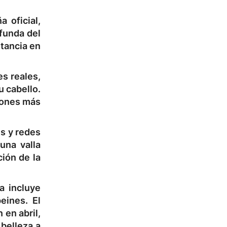
 oficial,
funda del
rtancia en
s reales,
u cabello.
siones más
s y redes
una valla
ción de la
a incluye
eines. El
 en abril,
 belleza a