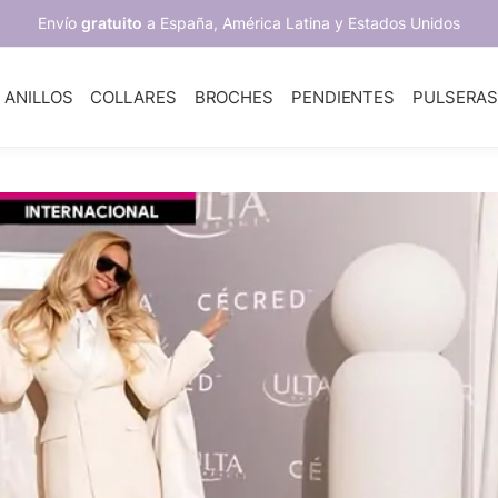
Envío
gratuito
a España, América Latina y Estados Unidos
ANILLOS
COLLARES
BROCHES
PENDIENTES
PULSERA