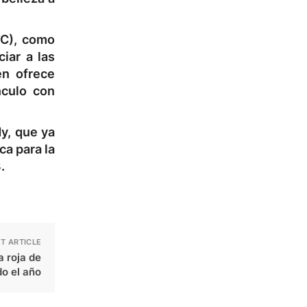
TC), como
iar a las
én ofrece
nculo con
y, que ya
ca para la
.
T ARTICLE
 roja de
do el año