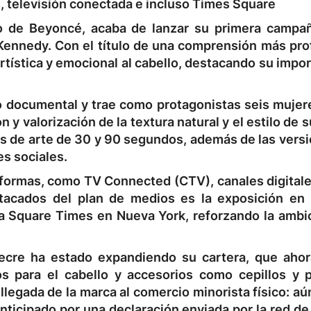
s, televisión conectada e incluso Times Square
o de Beyoncé, acaba de lanzar su primera campaña
Kennedy. Con el título de una comprensión más pro
artística y emocional al cabello, destacando su impo
o documental y trae como protagonistas seis mujere
y valorización de la textura natural y el estilo de s
ías de arte de 30 y 90 segundos, además de las ver
es sociales.
aformas, como TV Connected (CTV), canales digitale
tacados del plan de medios es la exposición en 
ica Square Times en Nueva York, reforzando la ambi
ecre ha estado expandiendo su cartera, que ahor
s para el cabello y accesorios como cepillos y p
legada de la marca al comercio minorista físico: aún
anticipado por una declaración enviada por la red de