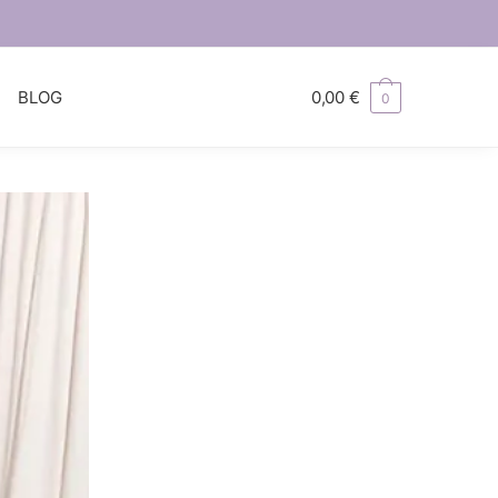
S
BLOG
0,00
€
0