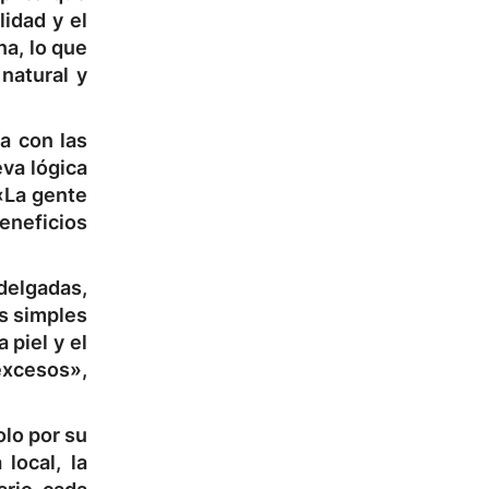
lidad y el
na, lo que
 natural y
a con las
eva lógica
«La gente
eneficios
delgadas,
s simples
 piel y el
excesos»,
olo por su
local, la