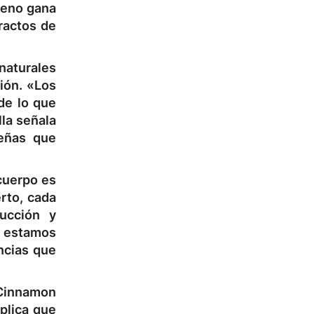
meno gana
ractos de
naturales
ción. «Los
de lo que
lla señala
ueñas que
cuerpo es
rto, cada
rucción y
, estamos
ncias que
, Cinnamon
plica que