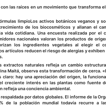
r con las raíces en un movimiento que transforma e
fórmulas
limpio
Los activos botánicos veganos y so
recimiento de los biocosméticos y allanan el ca
la vida cotidiana. Una encuesta realizada por el 
idores nacionales valoran los productos de origen
izan los ingredientes vegetales al elegir el c
os artículos reducen el riesgo de alergias y exhiben
s.
 extractos naturales refleja un cambio estructural
ina Maitá, observa esta transformación de cerca. «
laro: hay una apreciación del origen, la funcional
 el creciente interés en las plantas como fuente d
én refleja una conciencia ambiental.
respaldada por datos globales. El informe de la Or
% de la población mundial todavía recurre a la