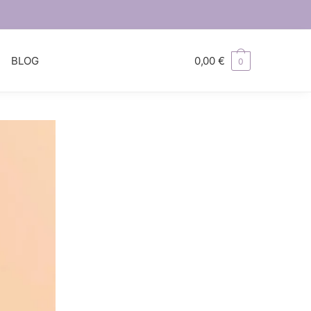
S
BLOG
0,00
€
0