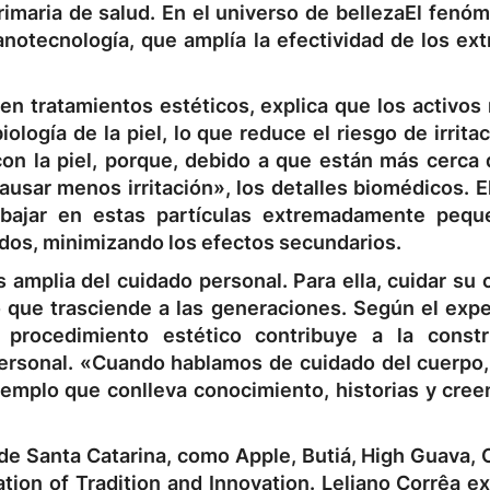
imaria de salud. En el universo de
belleza
El fenó
notecnología, que amplía la efectividad de los ext
n tratamientos estéticos, explica que los activos 
ología de la piel, lo que reduce el riesgo de irrita
on la piel, porque, debido a que están más cerca 
usar menos irritación», los detalles biomédicos. E
rabajar en estas partículas extremadamente peq
tados, minimizando los efectos secundarios.
amplia del cuidado personal. Para ella, cuidar su 
 que trasciende a las generaciones. Según el expe
 procedimiento estético contribuye a la const
 personal. «Cuando hablamos de cuidado del cuerpo
emplo que conlleva conocimiento, historias y cree
a de Santa Catarina, como Apple, Butiá, High Guava
ion of Tradition and Innovation. Leliano Corrêa ex