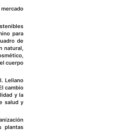
l mercado
stenibles
mino para
cuadro de
 natural,
osmético,
 el cuerpo
. Leliano
El cambio
idad y la
e salud y
ganización
s plantas