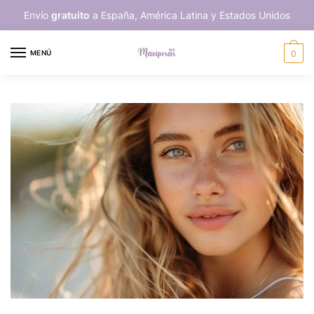
Skip
Skip
Envío
gratuito
a España, América Latina y Estados Unidos
to
to
navigation
content
MENÚ
0