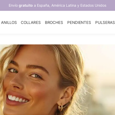
Envío
gratuito
a España, América Latina y Estados Unidos
ANILLOS
COLLARES
BROCHES
PENDIENTES
PULSERA