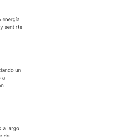
a energía
y sentirte
 dando un
s a
an
o a largo
e de