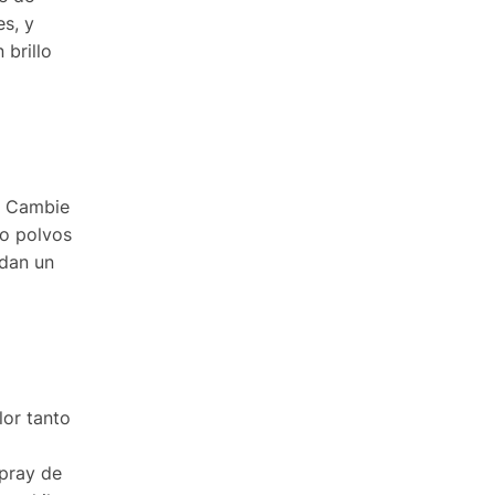
es, y
 brillo
. Cambie
 o polvos
 dan un
lor tanto
spray de