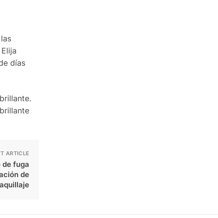
las
Elija
de días
rillante.
brillante
T ARTICLE
o de fuga
jación de
aquillaje