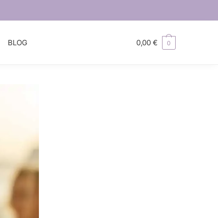
S
BLOG
0,00
€
0