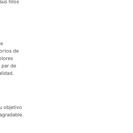
sus hilos
ue
cortos de
olores
 par de
alidad.
u objetivo
agradable.