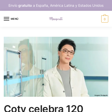
Skip
Skip
Envío
gratuito
a España, América Latina y Estados Unidos
to
to
navigation
content
MENÚ
0
Coty celebra 120