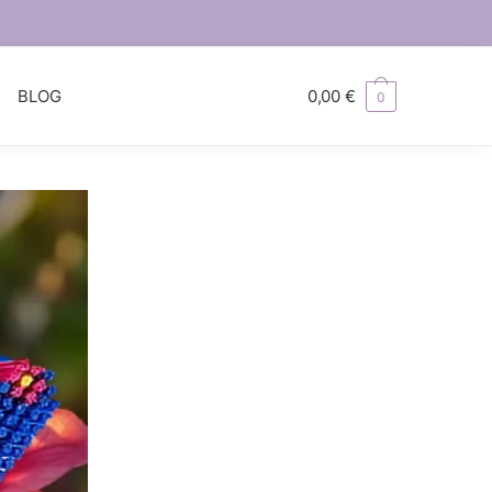
S
BLOG
0,00
€
0