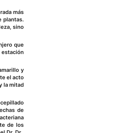
orada más
 plantas.
leza, sino
njero que
 estación
amarillo y
te el acto
y la mitad
 cepillado
hechas de
acteriana
te de los
l Dr. Dr.,