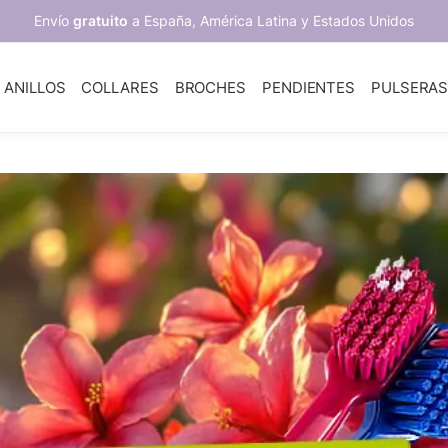
Envío
gratuito
a España, América Latina y Estados Unidos
ANILLOS
COLLARES
BROCHES
PENDIENTES
PULSERA