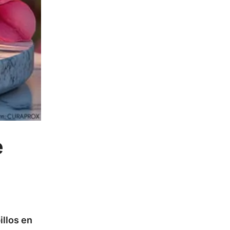
e
illos en