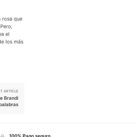
a rosa que
 Pero,
a el
de los más
T ARTICLE
e Brandi
 palabras
100% Pago seguro