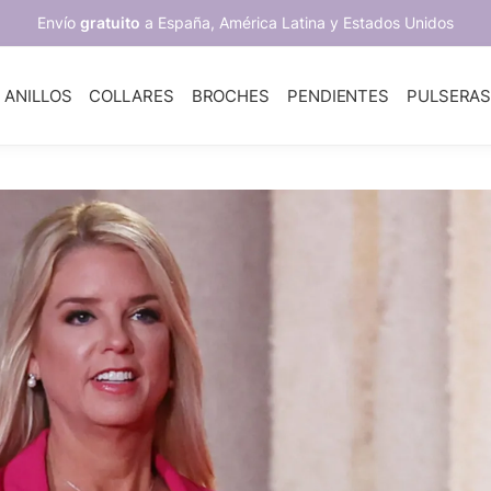
Envío
gratuito
a España, América Latina y Estados Unidos
ANILLOS
COLLARES
BROCHES
PENDIENTES
PULSERA