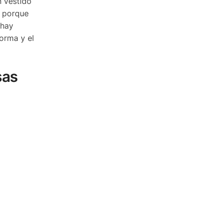
n vestido
s porque
 hay
forma y el
sas