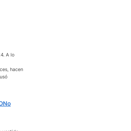
4. A lo
o
eces, hacen
 usó
nDNo