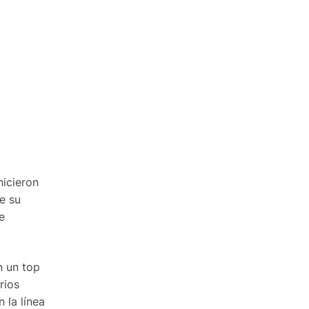
icieron
e su
e
n un top
rios
 la línea