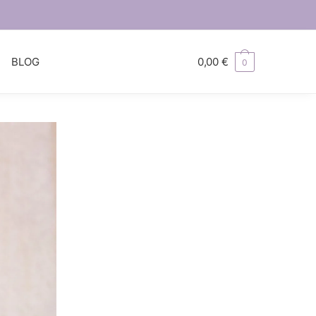
S
BLOG
0,00
€
0