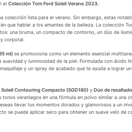
n el
Colección Tom Ford Soleil Verano 2023.
a colección lista para el verano. Sin embargo, estas notabl
án que hablar a los amantes de la belleza. La colección T
tos: una bruma, un compacto de contorno, un dúo de ilumi
ay corporal.
95 ml)
se promociona como un elemento esencial multitare
la suavidad y luminosidad de la piel. Formulada con ácido h
maquillaje y un spray de acabado que te ayuda a lograr un 
l
Soleil Contouring Compacto (SGD180)
y
Dúo de resaltado
s tonos veraniegos en una fórmula en polvo similar a una 
deseas llevar tus momentos dorados y glamorosos a un nivel
ucto se puede aplicar seco para obtener un suave velo de c