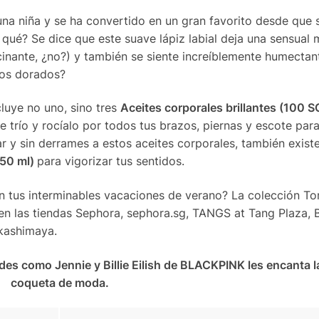
na niña y se ha convertido en un gran favorito desde que 
qué? Se dice que este suave lápiz labial deja una sensual
scinante, ¿no?) y también se siente increíblemente humectan
os dorados?
luye no uno, sino tres
Aceites corporales brillantes (100 
e trío y rocíalo por todos tus brazos, piernas y escote para
jar y sin derrames a estos aceites corporales, también exist
150 ml)
para vigorizar tus sentidos.
n tus interminables vacaciones de verano? La colección T
en las tiendas Sephora, sephora.sg, TANGS at Tang Plaza, 
kashimaya.
es como Jennie y Billie Eilish de BLACKPINK les encanta la
coqueta de moda.