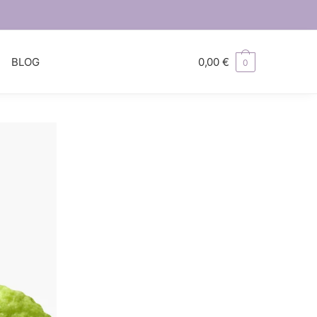
S
BLOG
0,00
€
0