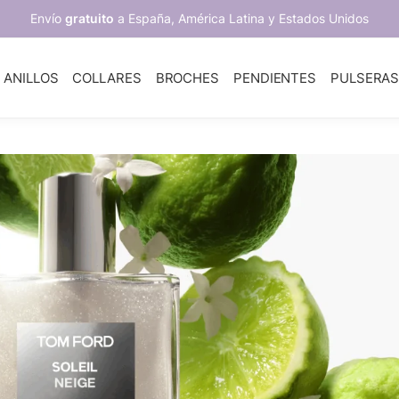
Envío
gratuito
a España, América Latina y Estados Unidos
ANILLOS
COLLARES
BROCHES
PENDIENTES
PULSERA