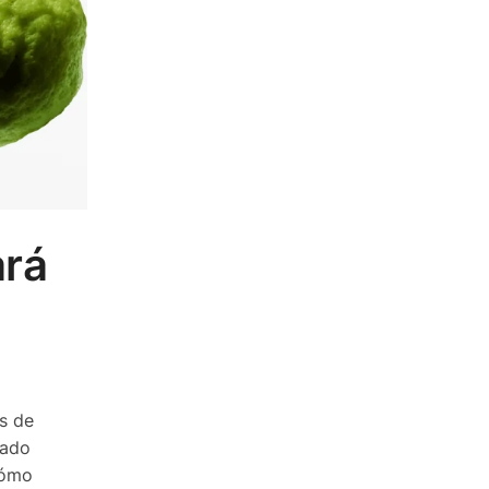
ará
s de
dado
cómo