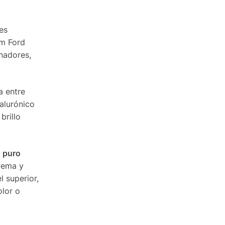
es
om Ford
nadores,
a entre
ialurónico
brillo
 puro
crema y
 superior,
olor o