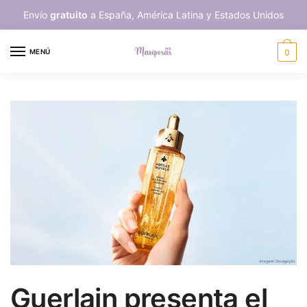
Skip
Skip
Envío
gratuito
a España, América Latina y Estados Unidos
to
to
navigation
content
MENÚ
0
Guerlain presenta el