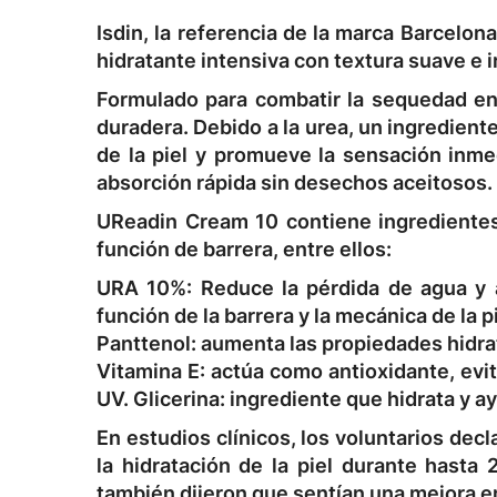
Isdin, la referencia de la marca Barcelo
hidratante intensiva con textura suave e ir
Formulado para combatir la sequedad en 
duradera. Debido a la urea, un ingrediente
de la piel y promueve la sensación inm
absorción rápida sin desechos aceitosos.
UReadin Cream 10 contiene ingredientes 
función de barrera, entre ellos:
URA 10%: Reduce la pérdida de agua y a
función de la barrera y la mecánica de la p
Panttenol: aumenta las propiedades hidrat
Vitamina E: actúa como antioxidante, evit
UV. Glicerina: ingrediente que hidrata y ay
En estudios clínicos, los voluntarios dec
la hidratación de la piel durante hasta
también dijeron que sentían una mejora en l