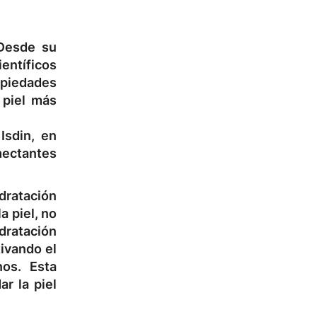
 Desde su
ientíficos
opiedades
 piel más
Isdin, en
mectantes
idratación
a piel, no
dratación
tivando el
nos. Esta
r la piel