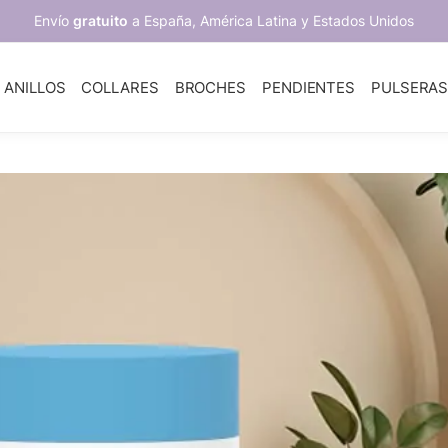
Envío
gratuito
a España, América Latina y Estados Unidos
ANILLOS
COLLARES
BROCHES
PENDIENTES
PULSERA