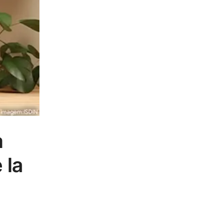
a
 la