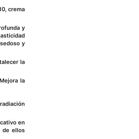
 10, crema
rofunda y
lasticidad
 sedoso y
alecer la
Mejora la
 radiación
icativo en
 de ellos