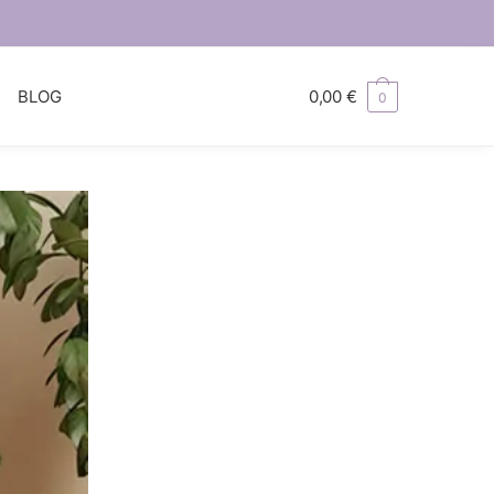
S
BLOG
0,00
€
0