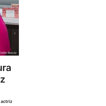
ura
ez
actriz