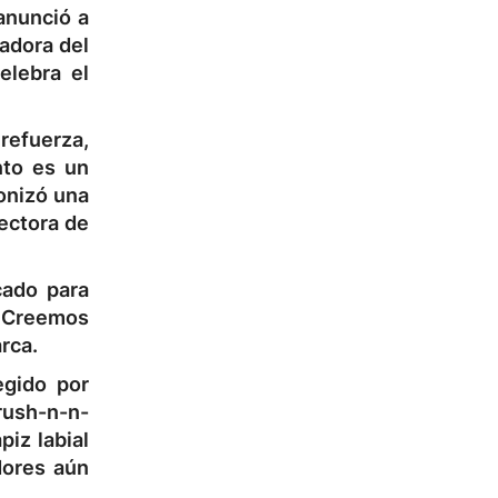
anunció a
adora del
elebra el
 refuerza,
nto es un
onizó una
rectora de
cado para
 «Creemos
rca.
egido por
rush-n-n-
piz labial
dores aún