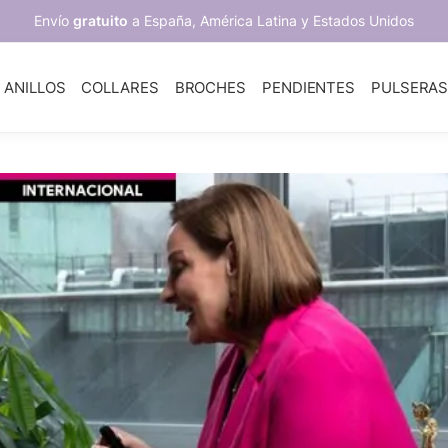
Envío
gratuito
a España, América Latina y Estados Unidos
ANILLOS
COLLARES
BROCHES
PENDIENTES
PULSERA