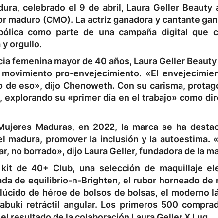
ura, celebrado el 9 de abril, Laura Geller Beauty 
r maduro (CMO). La actriz ganadora y cantante gan
bólica como parte de una campaña digital que c
 y orgullo.
cia femenina mayor de 40 años, Laura Geller Beauty
 movimiento pro-envejecimiento. «El envejecimie
to de eso», dijo Chenoweth. Con su carisma, protag
, explorando su «primer día en el trabajo» como di
 Mujeres Maduras, en 2022, la marca se ha desta
iel madura, promover la inclusión y la autoestima.
r, no borrado», dijo Laura Geller, fundadora de la ma
kit de 40+ Club, una selección de maquillaje el
da de equilibrio-n-Brighten, el rubor horneado de 
lúcido de héroe de bolsos de bolsas, el moderno lá
kabuki retráctil angular. Los primeros 500 compra
el resultado de la colaboración Laura Geller X Lug.