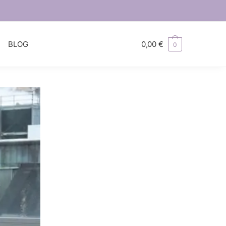
S
BLOG
0,00
€
0