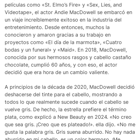
películas como «St. Elmo’s Fire» y «Sex, Lies, and
Videotape», el actor Andie MacDowell se embarcó en
un viaje increíblemente exitoso en la industria del
entretenimiento. Desde entonces, muchos la
conocieron y amaron gracias a su trabajo en
proyectos como «El día de la marmota», «Cuatro
bodas y un funeral» y «Maid». En 2018, MacDowell,
conocida por sus hermosos rasgos y cabello castaño
chocolate, cumplió 60 años, y con eso, el actor
decidió que era hora de un cambio valiente.
A principios de la década de 2020, MacDowell decidió
deshacerse del tinte para el cabello, mostrando a
todos lo que realmente sucede cuando el cabello se
vuelve gris. De hecho, la estrella prefiere el término
plata, como explicó a New Beauty en 2024. «No creo
que sea gris. ¡Creo que es plateado!». ella dijo. «No me
gusta la palabra gris. Gris suena aburrido. No hay nada
aburrido en mi cabello, es un color hermoso. ¡Me