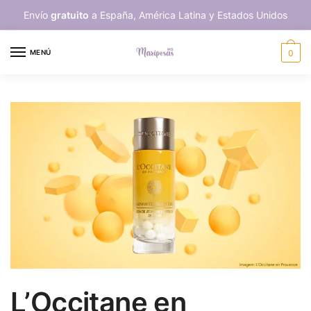
Skip
Skip
Envío
gratuito
a España, América Latina y Estados Unidos
to
to
navigation
content
MENÚ
0
L’Occitane en