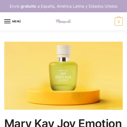
Skip
Skip
Envío
gratuito
a España, América Latina y Estados Unidos
to
to
navigation
content
MENÚ
0
Mary Kay Joy Emotion