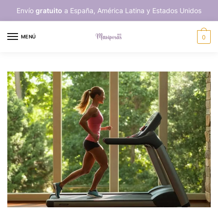
Skip
Skip
Envío
gratuito
a España, América Latina y Estados Unidos
to
to
navigation
content
MENÚ
0