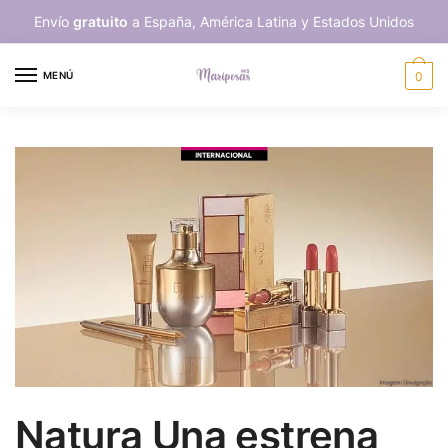
Skip
Skip
Envío
gratuito
a España, América Latina y Estados Unidos
to
to
navigation
content
MENÚ
0
Natura Una estrena