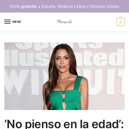
Skip
Skip
Envío
gratuito
a España, América Latina y Estados Unidos
to
to
navigation
content
MENÚ
0
‘No pienso en la edad’: