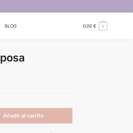
S
BLOG
0,00
€
0
iposa
Añadir al carrito