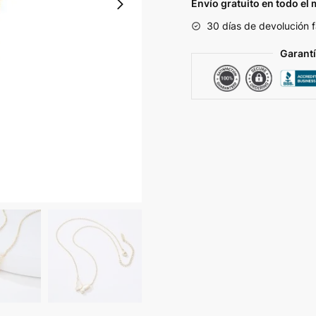
Acero
Envío gratuito en todo el
cantidad
30 días de devolución f
Garant