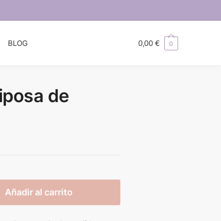
S
BLOG
0,00
€
0
iposa de
Añadir al carrito