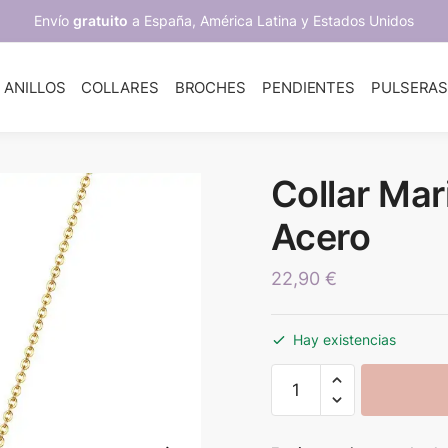
Envío
gratuito
a España, América Latina y Estados Unidos
ANILLOS
COLLARES
BROCHES
PENDIENTES
PULSERA
Collar Mar
Acero
22,90
€
Hay existencias
Collar
Mariposa
de