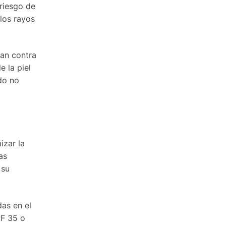
riesgo de
los rayos
jan contra
 la piel
do no
izar la
as
 su
das en el
PF 35 o