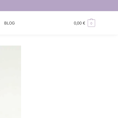
S
BLOG
0,00
€
0