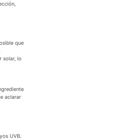
ección,
posible que
n
 solar, lo
ingrediente
e aclarar
ayos UVB.