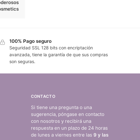
poderosos
osmetics
100% Pago seguro
Seguridad SSL 128 bits con encriptación
avanzada, tiene la garantía de que sus compras
son seguras.
CONTACTO
Si tiene una pregunta o una
sugerencia, póngase en contacto
con nosotros y recibirá una
respuesta en un plazo de 24 horas
de lunes a viernes entre las
9 y las