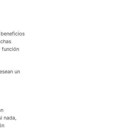
 beneficios
nchas
a función
desean un
án
i nada,
ón