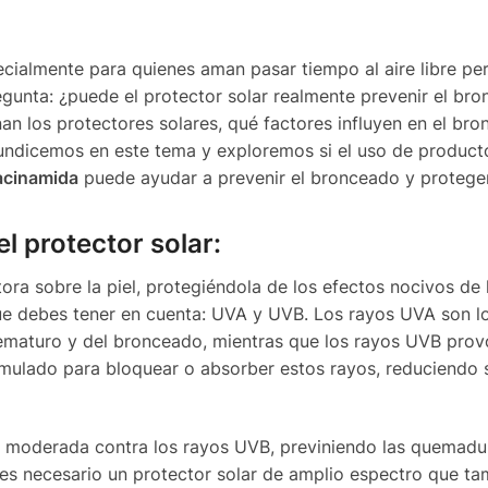
ialmente para quienes aman pasar tiempo al aire libre pe
egunta: ¿puede el protector solar realmente prevenir el br
n los protectores solares, qué factores influyen en el br
ofundicemos en este tema y exploremos si el uso de produc
iacinamida
puede ayudar a prevenir el bronceado y proteger 
 protector solar:
ora sobre la piel, protegiéndola de los efectos nocivos de 
que debes tener en cuenta: UVA y UVB. Los rayos UVA son l
rematuro y del bronceado, mientras que los rayos UVB pro
ormulado para bloquear o absorber estos rayos, reduciendo
n moderada contra los rayos UVB, previniendo las quemadu
 es necesario un protector solar de amplio espectro que t