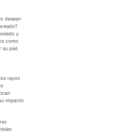
ro desean
onceado?
onceado y
tos como
su piel.
los rayos
os
vocan
 su impacto
ras
ambién