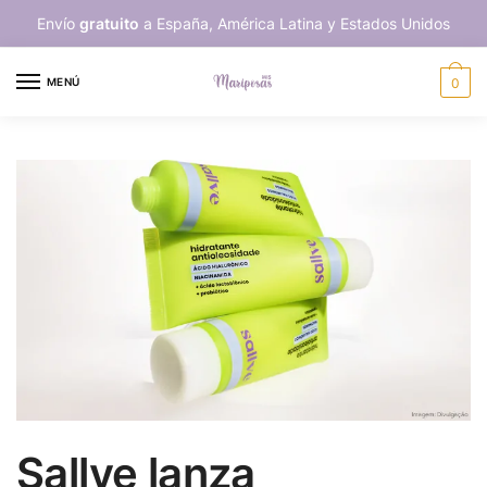
Skip
Skip
Envío
gratuito
a España, América Latina y Estados Unidos
to
to
navigation
content
MENÚ
0
Sallve lanza