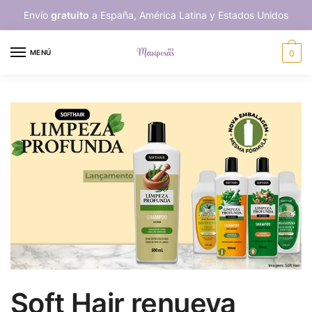
Skip
Skip
Envío
gratuito
a España, América Latina y Estados Unidos
to
to
navigation
content
MENÚ
0
Soft Hair renueva