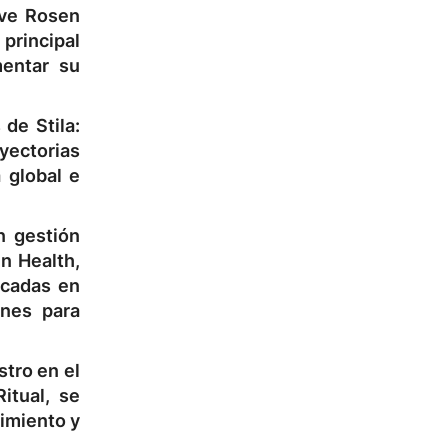
eve Rosen
principal
mentar su
de Stila:
ayectorias
 global e
n gestión
in Health,
écadas en
ones para
tro en el
itual, se
cimiento y