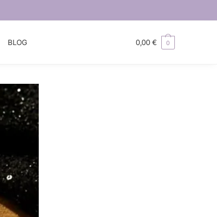
S
BLOG
0,00
€
0