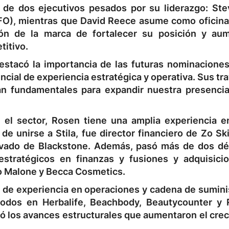
 de dos ejecutivos pesados ​​por su liderazgo: St
CFO), mientras que David Reece asume como oficina 
ión de la marca de fortalecer su posición y au
titivo.
estacó la importancia de las futuras nominaciones 
cial de experiencia estratégica y operativa. Sus tr
rán fundamentales para expandir nuestra presencia
el sector, Rosen tiene una amplia experiencia e
de unirse a Stila, fue director financiero de Zo Sk
privado de Blackstone. Además, pasó más de dos d
stratégicos en finanzas y fusiones y adquisici
o Malone y Becca Cosmetics.
 de experiencia en operaciones y cadena de suminis
íodos en Herbalife, Beachbody, Beautycounter y R
ró los avances estructurales que aumentaron el cre