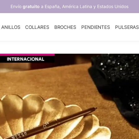
Envío
gratuito
a España, América Latina y Estados Unidos
ANILLOS
COLLARES
BROCHES
PENDIENTES
PULSERA