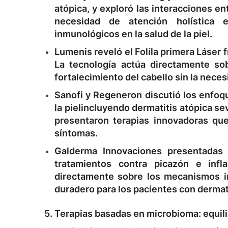
atópica, y exploró las interacciones en
necesidad de atención holística 
inmunológicos en la salud de la piel.
Lumenis
reveló el
Folí
la primera
Láser f
La tecnología actúa directamente sob
fortalecimiento del cabello sin la nece
Sanofi y Regeneron
discutió los enfoq
la piel
incluyendo dermatitis atópica sev
presentaron terapias innovadoras que
síntomas.
Galderma
Innovaciones presentadas 
tratamientos contra
picazón e infl
directamente sobre los mecanismos inf
duradero para los pacientes con dermati
5. Terapias basadas en microbioma: equilib