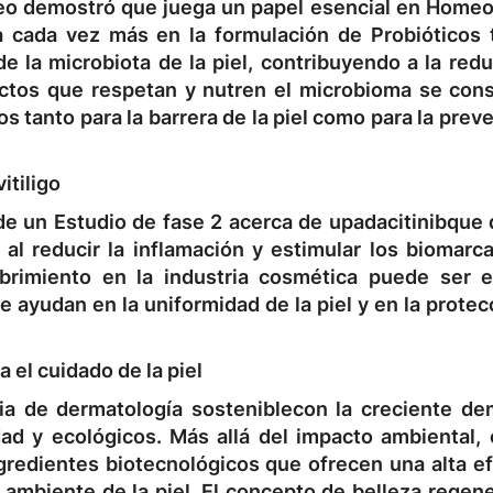
eo
demostró que juega un papel esencial en
Homeos
ra cada vez más en la formulación de
Probióticos 
e la microbiota de la piel, contribuyendo a la red
uctos que respetan y nutren el microbioma se cons
os tanto para la barrera de la piel como para la prev
itiligo
 de un
Estudio de fase 2
acerca de
upadacitinib
que 
o al reducir la inflamación y estimular los biomar
brimiento en la industria cosmética puede ser e
 ayudan en la uniformidad de la piel
y en la protec
 el cuidado de la piel
cia de
dermatología sostenible
con la creciente d
dad y ecológicos
. Más allá del impacto ambiental, 
gredientes biotecnológicos
que ofrecen una alta ef
 ambiente de la piel. El concepto de
belleza regene