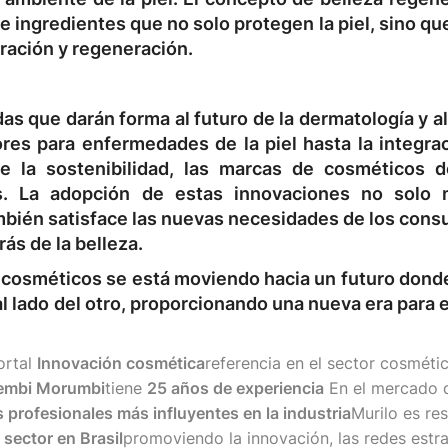
 ingredientes que no solo protegen la piel, sino q
ración y regeneración.
s que darán forma al futuro de la dermatología y a
res para enfermedades de la piel hasta la integrac
n de la sostenibilidad, las marcas de cosméticos 
s. La adopción de estas innovaciones no solo 
ambién satisface las nuevas necesidades de los con
ás de la belleza.
y cosméticos se está moviendo hacia un futuro don
 lado del otro, proporcionando una nueva era para 
ortal
Innovación cosmética
referencia en el sector cosmétic
hembi Morumbi
tiene
25 años de experiencia
En el mercado d
 profesionales más influyentes en la industria
Murilo es re
 sector en Brasil
promoviendo la innovación, las redes estr