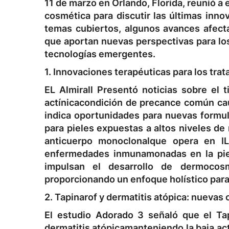
11 de marzo en Orlando, Florida, reunió a
cosmética para discutir las últimas inno
temas cubiertos, algunos avances afecta
que aportan nuevas perspectivas para los 
tecnologías emergentes.
1. Innovaciones terapéuticas para los trat
EL
Almirall
Presentó noticias sobre el
t
actínica
condición de precance común cau
indica oportunidades para nuevas formu
para pieles expuestas a altos niveles de
anticuerpo monoclonal
que opera en IL
enfermedades inmunamonadas en la piel,
impulsan el desarrollo de dermocos
proporcionando un enfoque holístico para l
2. Tapinarof y dermatitis atópica: nueva
El estudio
Adorado 3
señaló que el
Ta
dermatitis atópica
manteniendo la baja a