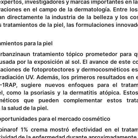
 expertos, investigadores y marcas importantes en la
vaciones en el campo de la dermatología. Entre los
n directamente la industria de la belleza y los co
tratamientos de la piel, las formulaciones innovad
amientos para la piel
irbanzina
un tratamiento tópico prometedor para
q
sada por la exposición al sol. El avance de este 
laciones de fotoprotectores y dermocosméticos es
 radiación UV. Además, los primeros resultados en 
-1RAP, sugiere nuevos enfoques para el tratam
 como la psoriasis y la dermatitis atópica. Esto
méticos que pueden complementar estos trata
a salud de la piel.
s oportunidades para el mercado cosmético
pinarof 1% crema
mostró efectividad en el trata
ctividad de la enfermedad durante aproximadament