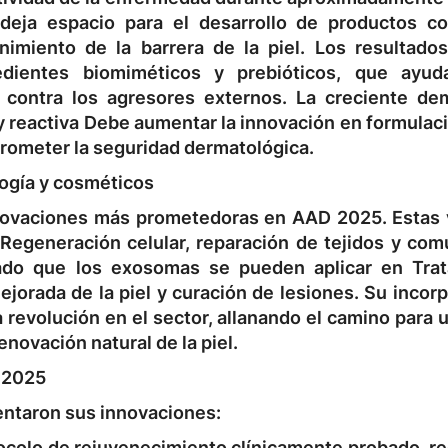
deja espacio para el desarrollo de productos c
nimiento de la barrera de la piel. Los resultado
edientes biomiméticos y prebióticos, que ayu
l contra los agresores externos. La creciente d
y reactiva
Debe aumentar la innovación en formulac
rometer la seguridad dermatológica.
ogía y cosméticos
novaciones más prometedoras en AAD 2025. Estas 
Regeneración celular, reparación de tejidos y com
rado que los exosomas se pueden aplicar en
Tra
ejorada de la piel y curación de lesiones
. Su incor
revolución en el sector, allanando el camino para 
novación natural de la piel.
 2025
entaron sus innovaciones:
ocolo de rejuvenecimiento clínicamente probado, r