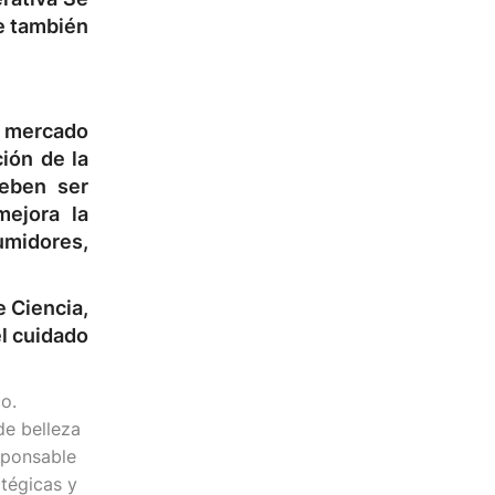
ue también
l mercado
ión de la
deben ser
mejora la
sumidores,
de
Ciencia,
el cuidado
o.
e belleza
sponsable
atégicas y