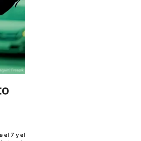
to
 el 7 y el