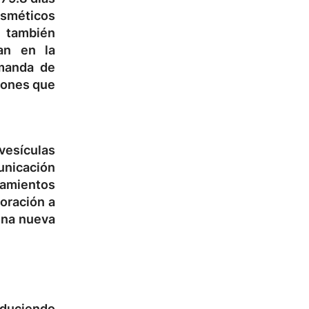
osméticos
s también
dan en la
emanda de
iones que
vesículas
unicación
tamientos
poración a
una nueva
educiendo