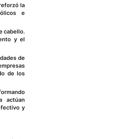
reforzó la
ólicos e
e cabello
.
ento y el
edades de
s empresas
do de los
sformando
a actúan
fectivo y