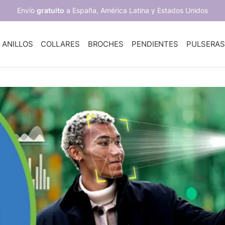
Envío
gratuito
a España, América Latina y Estados Unidos
ANILLOS
COLLARES
BROCHES
PENDIENTES
PULSERA