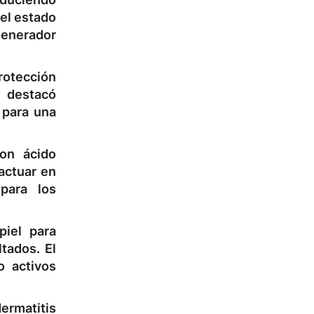
 el estado
generador
rotección
a destacó
 para una
n ácido
actuar en
para los
piel para
ltados
. El
o activos
ermatitis