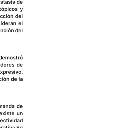
tasis de
tópicos y
ucción del
ideran el
ención del
demostró
cadores de
xpresivo,
ción de la
emanda de
existe un
ectividad
rativa
Se