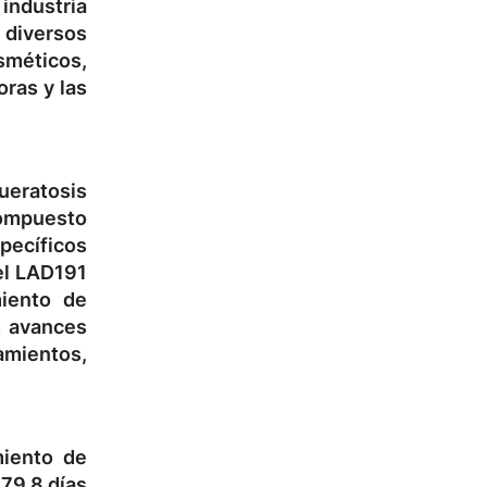
 industria
 diversos
sméticos,
oras y las
ueratosis
compuesto
pecíficos
el
LAD191
iento de
s avances
mientos,
miento de
e
79.8 días