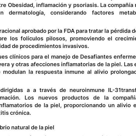
tre
Obesidad, inflamación y psoriasis
. La compañía 
en dermatología, considerando factores metab
racional aprobado por la FDA para tratar la pérdida d
re los folículos pilosos, promoviendo el crecimi
sidad de procedimientos invasivos.
ues clínicos para el manejo de
Desafiantes enferm
era y otras afecciones inflamatorias de la piel. La
 modulan la respuesta inmune al alivio prolonga
dirigidas a
a través de neuroinmune IL-31
tran
amación
. Los nuevos productos de la compañí
lamatorios de la piel, proporcionando un alivio e
tis crónica.
rio natural de la piel