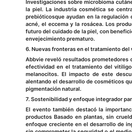
Investigaciones sobre
microbioma cután
la piel
. La industria cosmética se cent
prebióticos
que ayudan en la regulación d
acné, el eccema y la rosácea. Los prod
futuro del cuidado de la piel, con benefici
envejecimiento prematuro.
6. Nuevas fronteras en el tratamiento del v
Abbvie reveló resultados prometedores
efectividad en el tratamiento del vitilig
melanocitos. El impacto de este descu
alentando el desarrollo de
cosméticos que
pigmentación natural.
7. Sostenibilidad y enfoque integrador para
El evento también destacó la importan
productos
Basado en plantas, sin cruel
enfoque creciente en el desarrollo de
in
sin comprometer la seguridad o el medio