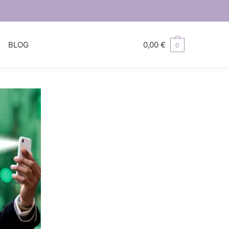
S
BLOG
0,00
€
0