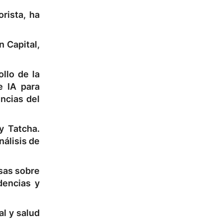
rista, ha
 Capital,
llo de la
e IA para
ncias del
y Tatcha.
álisis de
isas sobre
dencias y
l y salud