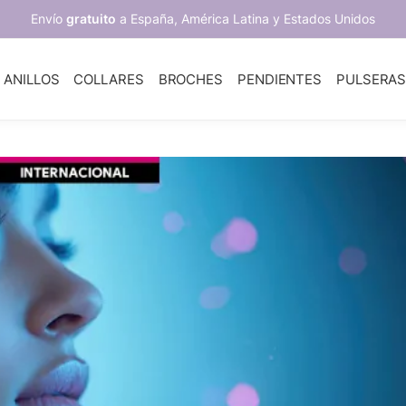
Envío
gratuito
a España, América Latina y Estados Unidos
ANILLOS
COLLARES
BROCHES
PENDIENTES
PULSERA