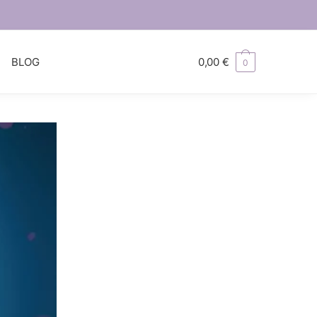
S
BLOG
0,00
€
0