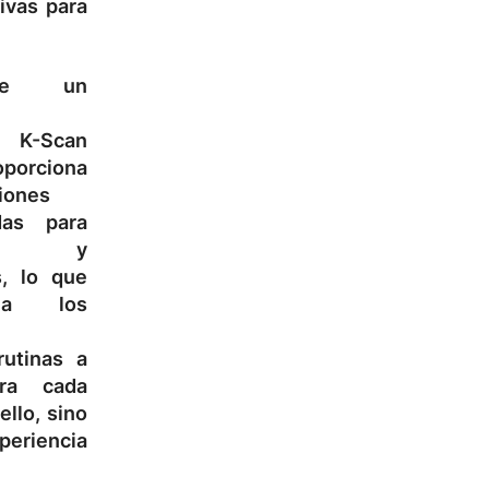
ivas para
ue un
 K-Scan
oporciona
iones
adas para
tos y
s, lo que
 a los
rutinas a
ra cada
ello, sino
xperiencia