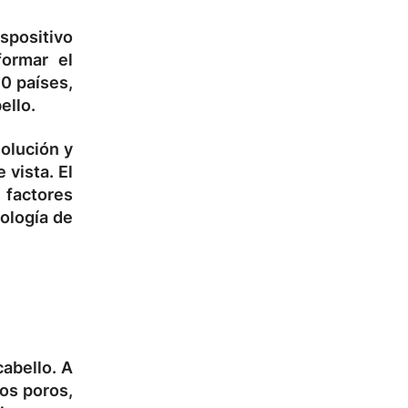
spositivo
formar el
60 países,
ello.
solución y
vista. El
 factores
ología de
abello. A
los poros,