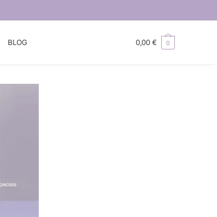
S
BLOG
0,00
€
0