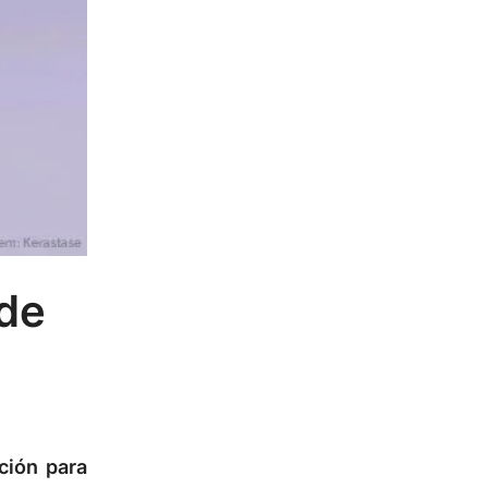
 de
ción para