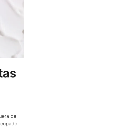
tas
fuera de
eocupado