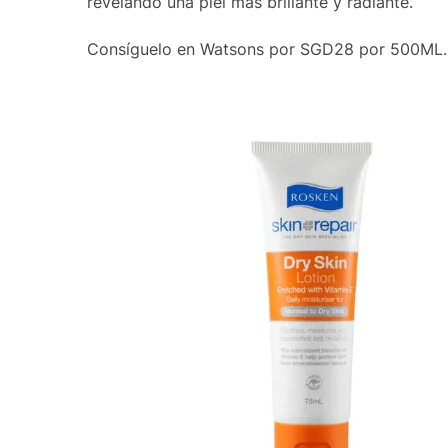
revelando una piel más brillante y radiante.
Consíguelo en Watsons por SGD28 por 500ML.