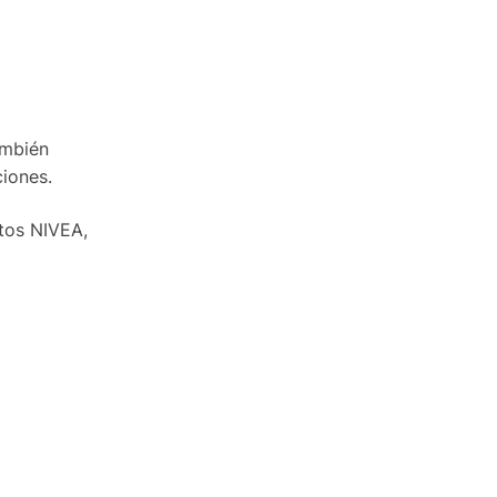
ambién
ciones.
tos NIVEA,