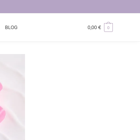
S
BLOG
0,00
€
0