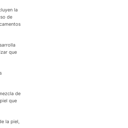
cluyen la
uso de
dicamentos
sarrolla
izar que
s
 mezcla de
piel que
 la piel,