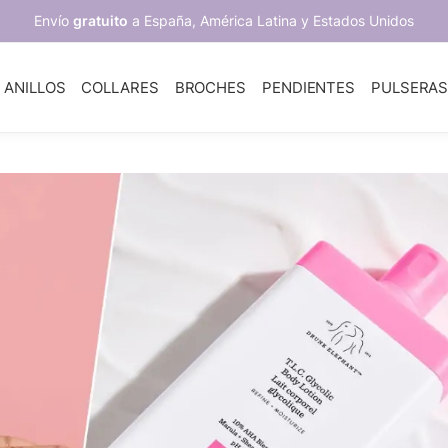
Envío
gratuito
a España, América Latina y Estados Unidos
ANILLOS
COLLARES
BROCHES
PENDIENTES
PULSERA