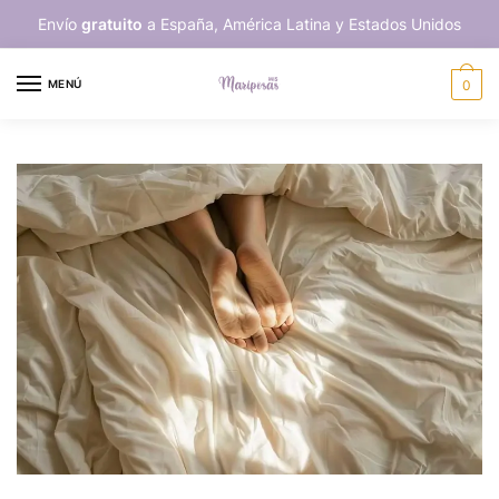
Skip
Skip
Envío
gratuito
a España, América Latina y Estados Unidos
to
to
navigation
content
MENÚ
0