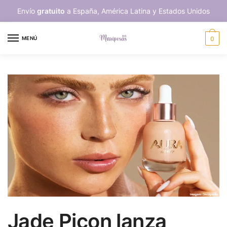
Skip
Skip
Envío
gratuito
a España, América Latina y Estados Unidos
to
to
navigation
content
MENÚ
0
Jade Picon lanza